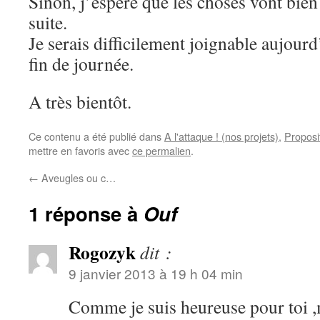
Sinon, j’espère que les choses vont bien
suite.
Je serais difficilement joignable aujourd
fin de journée.
A très bientôt.
Ce contenu a été publié dans
A l'attaque ! (nos projets)
,
Proposi
mettre en favoris avec
ce permalien
.
←
Aveugles ou c…
1 réponse à
Ouf
Rogozyk
dit :
9 janvier 2013 à 19 h 04 min
Comme je suis heureuse pour toi 