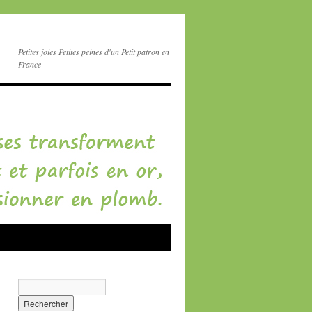
Petites joies Petites peines d'un Petit patron en
France