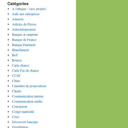
Catégories
A l'attaque ! (nos projets)
Aide aux entreprises
Amazon
Articles de Presse
Autoentrepreneur
Banque & emprunt
Banque de France
Banque Paiement
Blanchiment
Bof!
Bourse
Carte chance
Carte Pas de chance
CCSF
Chine
Cimetière de propositions
Clients
Communication interne
Communication média
Concurrent
Congé maternité
Crise
Découvert bancaire
Distribution