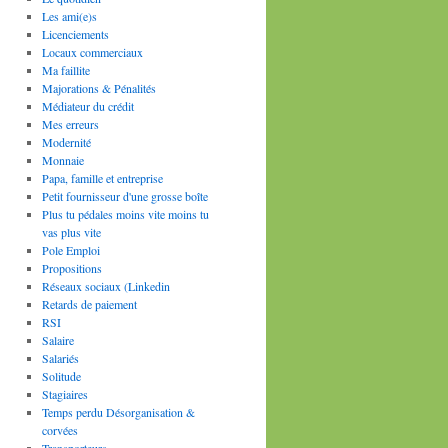
Les ami(e)s
Licenciements
Locaux commerciaux
Ma faillite
Majorations & Pénalités
Médiateur du crédit
Mes erreurs
Modernité
Monnaie
Papa, famille et entreprise
Petit fournisseur d'une grosse boîte
Plus tu pédales moins vite moins tu
vas plus vite
Pole Emploi
Propositions
Réseaux sociaux (Linkedin
Retards de paiement
RSI
Salaire
Salariés
Solitude
Stagiaires
Temps perdu Désorganisation &
corvées