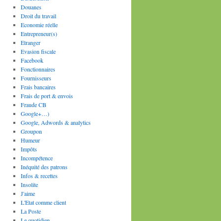
Douanes
Droit du travail
Economie réelle
Entrepreneur(s)
Etranger
Evasion fiscale
Facebook
Fonctionnaires
Fournisseurs
Frais bancaires
Frais de port & envois
Fraude CB
Google+…)
Google, Adwords & analytics
Groupon
Humeur
Impôts
Incompétence
Inéquité des patrons
Infos & recettes
Insolite
J'aime
L'Etat comme client
La Poste
Le quotidien