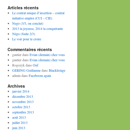
Articles récents
Le contrat unique d’insertion – contrat
initiative emploi (CUI – CIE)
Nego (3/3, on conclut)
2013 la joyeuse, 2014 la conquérante
Négo (Suite 2/3)
Le voir pour le croire
Commentaires récents
gautier
dans
Evian (demain) chez vous
gautier
dans
Evian (demain) chez vous
Rogozyk
dans
Ouf
GERING Guillaume
dans
Blacklistage
admin
dans
Faceboom again
Archives
janvier 2014
décembre 2013
novembre 2013
octobre 2013
septembre 2013
août 2013
juillet 2013
juin 2013