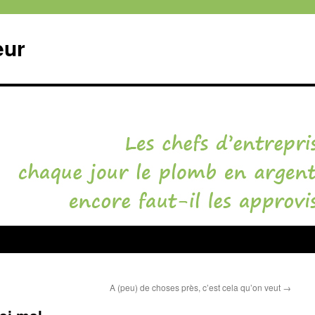
eur
A (peu) de choses près, c’est cela qu’on veut
→