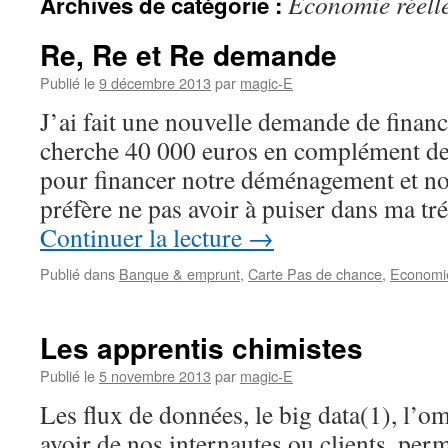
Economie réell
Archives de catégorie :
Re, Re et Re demande
Publié le
9 décembre 2013
par
magic-E
J’ai fait une nouvelle demande de finan
cherche 40 000 euros en complément de 
pour financer notre déménagement et notr
préfère ne pas avoir à puiser dans ma t
Continuer la lecture
→
Publié dans
Banque & emprunt
,
Carte Pas de chance
,
Economie
Les apprentis chimistes
Publié le
5 novembre 2013
par
magic-E
Les flux de données, le big data(1), l’o
avoir de nos internautes ou clients, perm